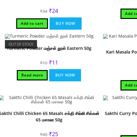
Original
Current
₹
24
₹
34
Add t
price
price
was:
is:
₹34.
₹24.
Add to cart
BUY NOW
OUT OF STOCK
Turmeric Powder மஞ்சள் தூள் Eastern 50g
Kari Masala Po
Original
Current
₹
11
₹
19
price
price
was:
is:
₹19.
₹11.
Read more
BUY NOW
Add t
Sakthi Chilli Chicken 65 Masals சக்தி சில்லி சிக்கன்
Sakthi Curry Po
65 மசாலா 50g
Original
Current
₹
25
₹
40