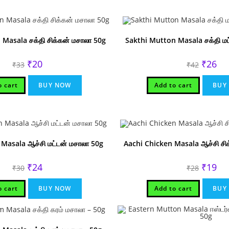
 Masala சக்தி சிக்கன் மசாலா 50g
Sakthi Mutton Masala சக்தி மட
Original
Current
Original
Cur
₹
20
₹
26
₹
33
₹
42
price
price
price
pri
was:
is:
was:
is:
₹33.
₹20.
₹42.
₹26
o cart
BUY NOW
Add to cart
BUY
Masala ஆச்சி மட்டன் மசாலா 50g
Aachi Chicken Masala ஆச்சி சி
Original
Current
Original
Cur
₹
24
₹
19
₹
30
₹
28
price
price
price
pri
was:
is:
was:
is:
₹30.
₹24.
₹28.
₹19
o cart
BUY NOW
Add to cart
BUY