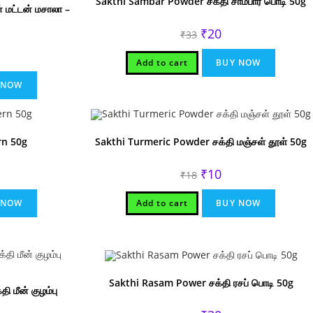
Sakthi Sambar Powder சக்தி சாம்பார் பொடி 50g
 மட்டன் மசாலா –
Original
Current
₹
20
₹
33
price
price
was:
is:
rent
₹33.
₹20.
Add to cart
BUY NOW
ce
.
 NOW
rn 50g
Sakthi Turmeric Powder சக்தி மஞ்சள் தூள் 50g
rent
Original
Current
₹
10
₹
18
ce
price
price
was:
is:
.
₹18.
₹10.
 NOW
Add to cart
BUY NOW
Sakthi Rasam Power சக்தி ரசப் பொடி 50g
 மீன் குழம்பு
Original
Current