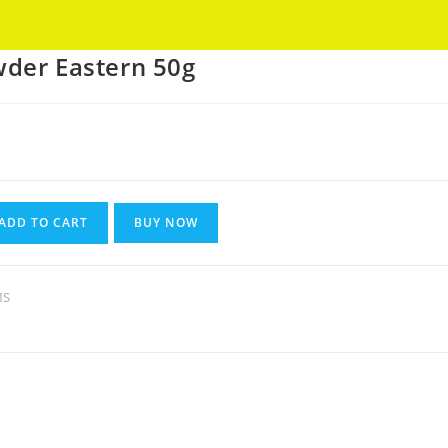
Got it!
der Eastern 50g
nt
ADD TO CART
BUY NOW
MS