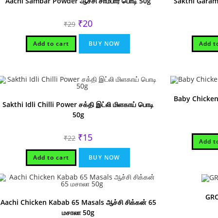
Aachi Sambar Powder ஆச்சி சாம்பார் பொடி 50g
Sakthi Garam 
Original
Current
₹
20
₹
29
price
price
was:
is:
₹29.
₹20.
Add to cart
BUY NOW
Add t
Baby Chicken 
Sakthi Idli Chilli Power சக்தி இட்லி மிளகாய் பொடி
50g
Original
Current
₹
15
₹
22
Add t
price
price
was:
is:
₹22.
₹15.
Add to cart
BUY NOW
GRO
Aachi Chicken Kabab 65 Masals ஆச்சி சிக்கன் 65
மசாலா 50g