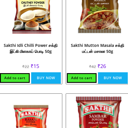
Sakthi Idli Chilli Power சக்தி
Sakthi Mutton Masala சக்தி
இட்லி மிளகாய் பொடி 50g
மட்டன் மசாலா 50g
Original
Current
Original
Current
₹
15
₹
26
₹
22
₹
42
price
price
price
price
was:
is:
was:
is:
₹22.
₹15.
₹42.
₹26.
Add to cart
BUY NOW
Add to cart
BUY NOW