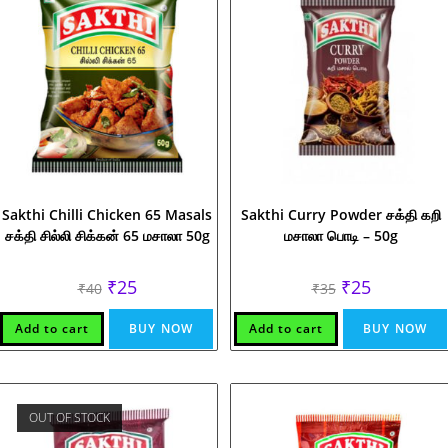
Sakthi Chilli Chicken 65 Masals
Sakthi Curry Powder சக்தி கறி
சக்தி சில்லி சிக்கன் 65 மசாலா 50g
மசாலா பொடி – 50g
Original
Current
Original
Current
₹
25
₹
25
₹
40
₹
35
price
price
price
price
was:
is:
was:
is:
₹40.
₹25.
₹35.
₹25.
Add to cart
BUY NOW
Add to cart
BUY NOW
OUT OF STOCK