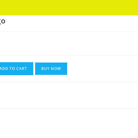
Got it!
go
ADD TO CART
BUY NOW