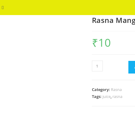
Toggle
WELCOME
Rasna Man
website
search
₹
10
Rasna
Mango
quantity
Category:
Rasna
Tags:
juice
,
rasna