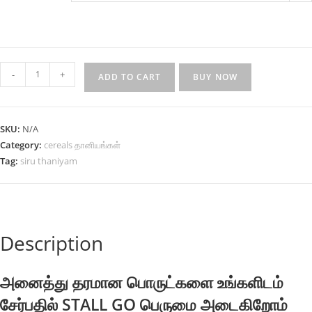
kelvaraku
-
+
ADD TO CART
BUY NOW
கேழ்வரகு
quantity
SKU:
N/A
Category:
cereals தானியங்கள்
Tag:
siru thaniyam
Description
அனைத்து தரமான பொருட்களை உங்களிடம்
சேர்பதில் STALL GO பெருமை அடைகிறோம்