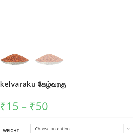
kelvaraku கேழ்வரகு
₹
15
–
₹
50
Price
range:
₹15
through
₹50
Choose an option
WEIGHT