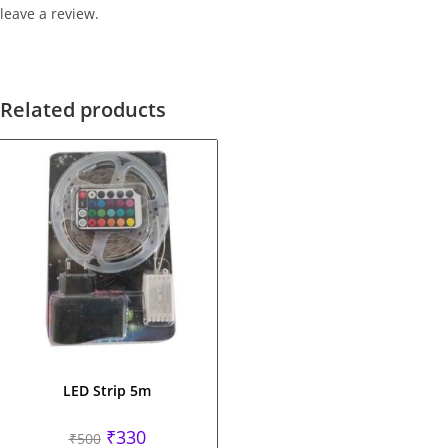
leave a review.
Related products
LED Strip 5m
Original
Current
₹
330
₹
500
price
price