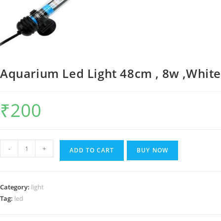
Aquarium Led Light 48cm , 8w ,White
₹
200
Aquarium
-
+
ADD TO CART
BUY NOW
Led
Light
48cm
Category:
light
,
Tag:
led
8w
,White